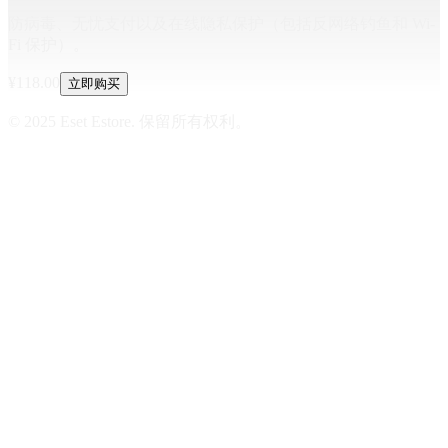
防病毒、无忧支付以及在线隐私保护（包括反网络钓鱼和 Wi-
Fi 保护）。
¥
118.00
立即购买
© 2025 Eset Estore. 保留所有权利。